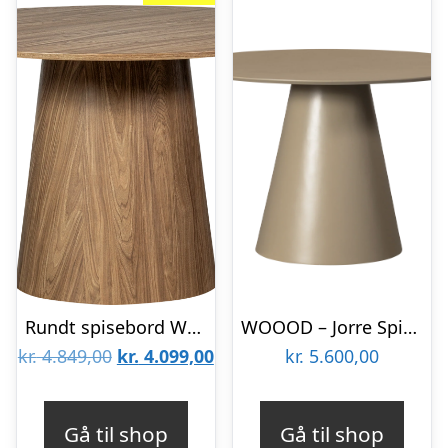
Rundt spisebord WOOOD Maan valnød MDF Ø120 cm
WOOOD – Jorre Spisebord MDF Military Brown Ø120 cm – 76x120x120 cm
Den
Den
kr.
4.849,00
kr.
4.099,00
kr.
5.600,00
oprindelige
aktuelle
pris
pris
Gå til shop
Gå til shop
var:
er: