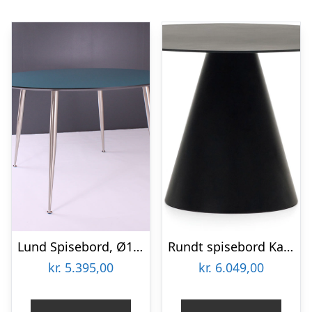
Lund Spisebord, Ø120
Rundt spisebord Kave Home Wilshire Ø120 cm sort frostet hærdet glas med matsort stålstel
kr.
5.395,00
kr.
6.049,00