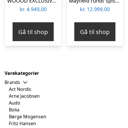
WOOOD EXCLUSIVE Jorre spisebord, rund – army brun MDF (Ø120)
Mayfield rundt spisebord i mangotræ & marmor Ø120 cm – Mørkebrun/Hvid marmor
kr.
4.949,00
kr.
12.999,00
Gå til shop
Gå til shop
Varekategorier
Brands
Act Nordic
Arne Jacobsen
Audo
Bolia
Børge Mogensen
Fritz Hansen