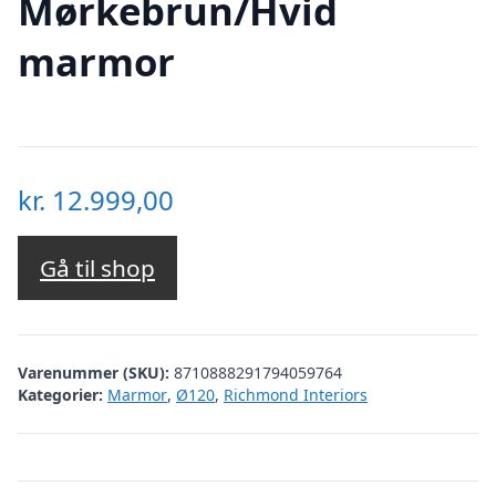
Mørkebrun/Hvid
marmor
kr.
12.999,00
Gå til shop
Varenummer (SKU):
8710888291794059764
Kategorier:
Marmor
,
Ø120
,
Richmond Interiors