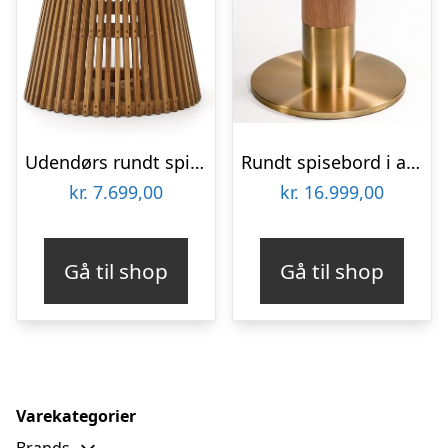
Udendørs rundt spisebord Kave Home Alcaufar Ø120 cm grå teak og fibercement
Rundt spisebord i ask træ og metal Ø120 cm – Natur/Guld
kr.
7.699,00
kr.
16.999,00
Gå til shop
Gå til shop
Varekategorier
Brands