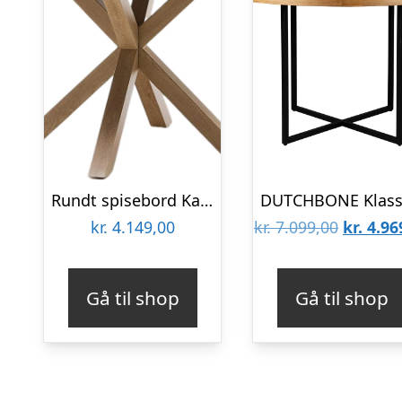
Rundt spisebord Kave Home Argo Ø120 cm sort/natur, MDF & stålben
Den
kr.
4.149,00
kr.
7.099,00
kr.
4.96
oprinde
pris
Gå til shop
Gå til shop
var:
kr. 7.09