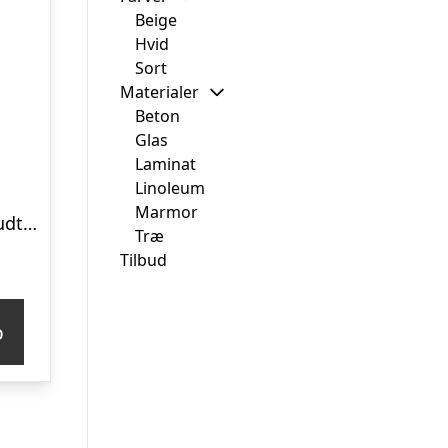
Beige
Hvid
Sort
Materialer
Beton
Glas
Laminat
Linoleum
Marmor
Spisebord med udtræk WOOOD Exclusive Lange – FSC-eg rund til oval Ø120 – 200 cm sortnat
Træ
Tilbud
p