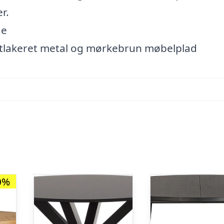
r.
ge
ortlakeret metal og mørkebrun møbelplad
0%