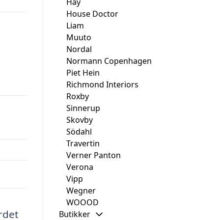
Hay
House Doctor
Liam
Muuto
Nordal
Normann Copenhagen
Piet Hein
Richmond Interiors
Roxby
Sinnerup
Skovby
Södahl
Travertin
Verner Panton
Verona
Vipp
Wegner
WOOOD
rdet
Butikker