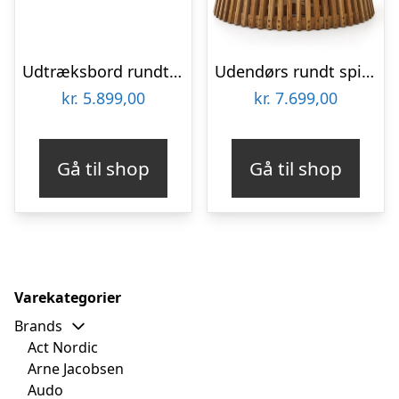
Udtræksbord rundt spisebord Kave Home Montuiri Ø120-200 cm MDF/stål natur/sort
Udendørs rundt spisebord Kave Home Alcaufar i hvidt fibercement og teaktræ Ø120 H76 cm
kr.
5.899,00
kr.
7.699,00
Gå til shop
Gå til shop
Varekategorier
Brands
Act Nordic
Arne Jacobsen
Audo