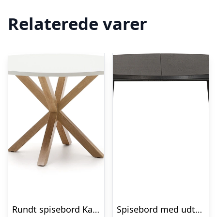
Relaterede varer
Rundt spisebord Kave Home Arya Ø120 hvid melamin stålben
Spisebord med udtræk WOOOD Exclusive Lange – FSC-eg rund til oval Ø120 – 200 cm sortnat