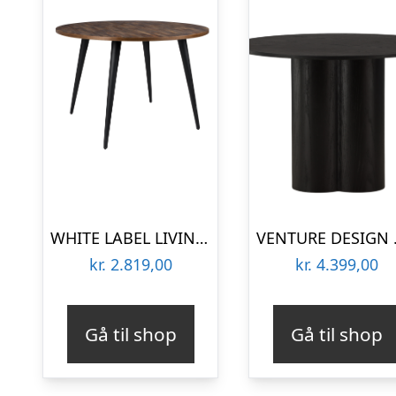
WHITE LABEL LIVING Mo spisebord, rund – natur teaktræ og metal (Ø110)
VENTURE DE
kr.
2.819,00
kr.
4.399,00
Gå til shop
Gå til shop