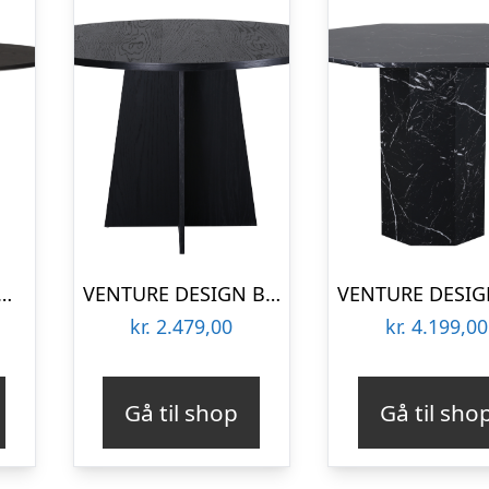
SIGN Olivia spisebord, rund – sort finér (Ø110)
VENTURE DESIGN Bootcut spisebord, rund – sort finér (Ø110)
kr.
2.479,00
kr.
4.199,00
Gå til shop
Gå til sho