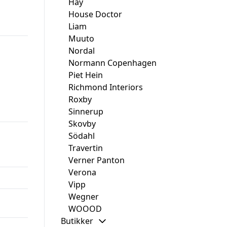
Hay
House Doctor
Liam
Muuto
Nordal
Normann Copenhagen
Piet Hein
Richmond Interiors
Roxby
Sinnerup
Skovby
Södahl
Travertin
Verner Panton
Verona
Vipp
Wegner
WOOOD
Butikker