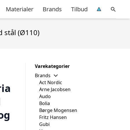
Materialer
Brands
Tilbud
 stål (Ø110)
Varekategorier
Brands
Act Nordic
ia
Arne Jacobsen
Audo
d
Bolia
Børge Mogensen
og
Fritz Hansen
Gubi