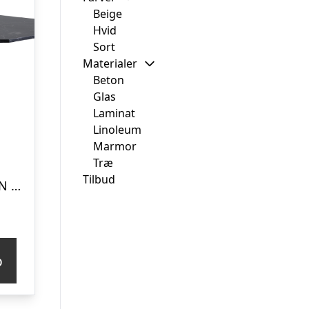
Beige
Hvid
Sort
Materialer
Beton
Glas
Laminat
Linoleum
Marmor
Træ
Tilbud
VENTURE DESIGN Marbs spisebord, ottekantet – sort marmormønstret papirlaminat (Ø110)
p