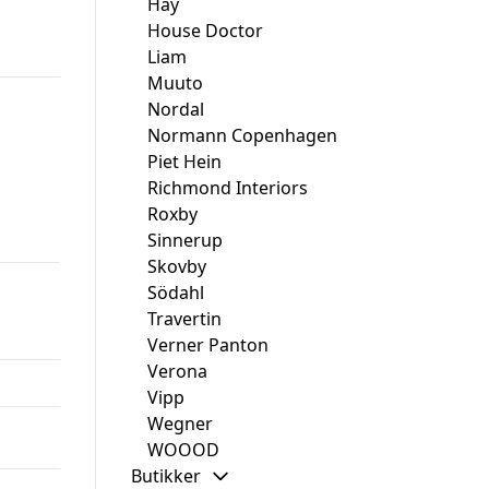
Hay
House Doctor
Liam
Muuto
Nordal
Normann Copenhagen
Piet Hein
Richmond Interiors
Roxby
Sinnerup
30.
Skovby
Södahl
Travertin
Verner Panton
Verona
Vipp
Wegner
WOOOD
Butikker