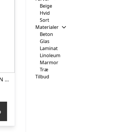
Beige
Hvid
Sort
Materialer
Beton
Glas
Laminat
Linoleum
Marmor
Træ
Tilbud
VENTURE DESIGN Marbs spisebord, ottekantet – sort marmormønstret papirlaminat (Ø110)
p