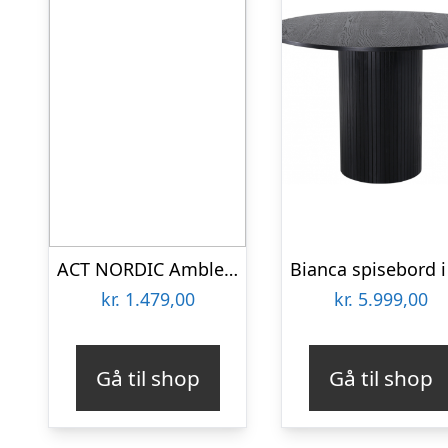
ACT NORDIC Amble rund spisebord – brun melamin og sort metal (Ø110)
kr.
1.479,00
kr.
5.999,00
Gå til shop
Gå til shop