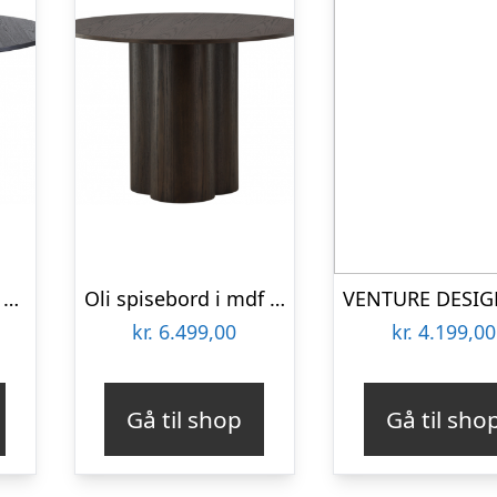
Bianca spisebord i mdf og finér H75 x Ø110 cm – Sort
Oli spisebord i mdf og finér H75 x Ø110 cm – Mokka
kr.
6.499,00
kr.
4.199,00
Gå til shop
Gå til sho