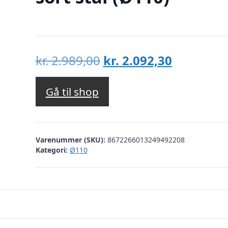
Den
Den
kr.
2.989,00
kr.
2.092,30
oprindelige
aktuelle
pris
pris
Gå til shop
var:
er:
kr. 2.989,00.
kr. 2.092,
Varenummer (SKU):
8672266013249492208
Kategori:
Ø110